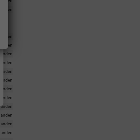
handen
handen
handen
handen
handen
handen
handen
handen
handen
handen
handen
handen
handen
handen