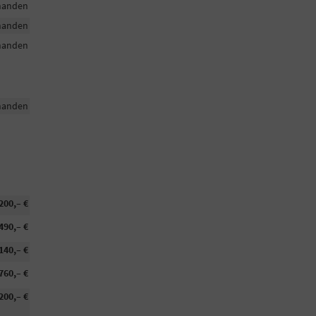
handen
handen
handen
handen
200,– €
490,– €
140,– €
760,– €
200,– €