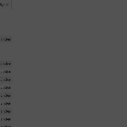
8,– €
handen
handen
handen
handen
handen
handen
handen
handen
handen
handen