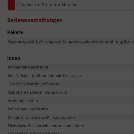
Velvet rot Premium-Metallic
Serienausstattungen
Pakete
Assistenzpaket 1,5+: adaptiver Tempomat, adaptive Spurführung (Lane As
Innen
Ambientebeleuchtung
Smart Dials – multifunktionale Drehregler
12 V Steckdose im Kofferraum
klappbare Haken im Gepäckraum
Armlehne hinten
beheizbare Vordersitze
Climatronic - 3 Zonen Klimaautomatik
Elektrische Fensterheber vorne und hinten
Fußmatten vorne und hinten