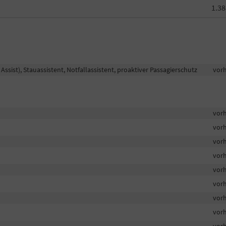
1.38
sist), Stauassistent, Notfallassistent, proaktiver Passagierschutz
vor
vor
vor
vor
vor
vor
vor
vor
vor
vor