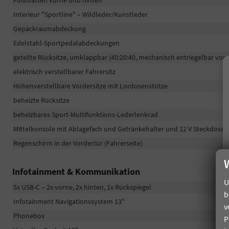
Interieur "Sportline" – Wildleder/Kunstleder
Gepäckraumabdeckung
Edelstahl-Sportpedalabdeckungen
geteilte Rücksitze, umklappbar (40:20:40, mechanisch entriegelbar vo
elektrisch verstellbarer Fahrersitz
Höhenverstellbare Vordersitze mit Lordosenstütze
beheizte Rücksitze
beheizbares Sport-Multifunktions-Lederlenkrad
Mittelkonsole mit Ablagefach und Getränkehalter und 12 V Steckdose
Regenschirm in der Vordertür (Fahrerseite)
Infotainment & Kommunikation
U
5x USB-C – 2x vorne, 2x hinten, 1x Rückspiegel
b
Infotainment Navigationssystem 13"
v
Phonebox
P