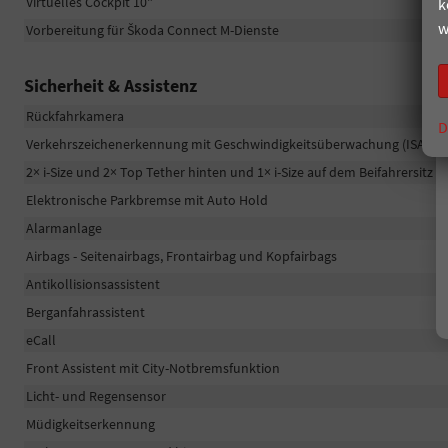
Virtuelles Cockpit 10"
k
w
Vorbereitung für Škoda Connect M-Dienste
Sicherheit & Assistenz
Rückfahrkamera
D
Verkehrszeichenerkennung mit Geschwindigkeitsüberwachung (ISA)
2× i-Size und 2× Top Tether hinten und 1× i-Size auf dem Beifahrersitz
Elektronische Parkbremse mit Auto Hold
Alarmanlage
Airbags - Seitenairbags, Frontairbag und Kopfairbags
Antikollisionsassistent
Berganfahrassistent
eCall
Front Assistent mit City-Notbremsfunktion
Licht- und Regensensor
Müdigkeitserkennung