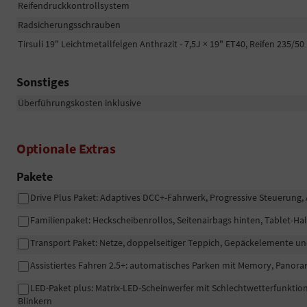
Reifendruckkontrollsystem
Radsicherungsschrauben
Tirsuli 19" Leichtmetallfelgen Anthrazit - 7,5J × 19" ET40, Reifen 235/50
Sonstiges
Überführungskosten inklusive
Optionale Extras
Pakete
Drive Plus Paket: Adaptives DCC+-Fahrwerk, Progressive Steuerung
Familienpaket: Heckscheibenrollos, Seitenairbags hinten, Tablet-Hal
Transport Paket: Netze, doppelseitiger Teppich, Gepäckelemente 
Assistiertes Fahren 2.5+: automatisches Parken mit Memory, Pano
LED-Paket plus: Matrix-LED-Scheinwerfer mit Schlechtwetterfunktion
Blinkern