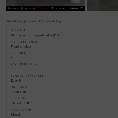
Beispielbilder, ggf. teilweise mit Sonderausstattung
GETRIEBE
Doppelkupplungsgetriebe (DSG)
ANTRIEBSACHSE
Frontantrieb
ZYLINDER
4
PARTIKELFILTER
1
SCHADSTOFFKLASSE
Euro 6
HUBRAUM
1.968 ccm
LEISTUNG
110 kW (150 PS)
KRAFTSTOFF
Diesel