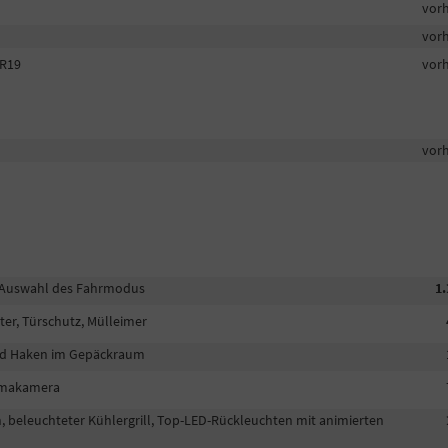
vor
vor
 R19
vor
vor
, Auswahl des Fahrmodus
1.
ter, Türschutz, Mülleimer
und Haken im Gepäckraum
ramakamera
, beleuchteter Kühlergrill, Top-LED-Rückleuchten mit animierten