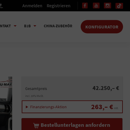
Anmelden
Registrieren
NTAKT
B2B
CHINA-ZUBEHÖR
KONFIGURATOR
42.250,– €
Gesamtpreis
incl. 19% MwSt.
263,– €
Finanzierungs-Aktion
mtl.
Bestellunterlagen anfordern