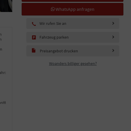
WhatsApp anfragen
Wir rufen Sie an
m
Fahrzeug parken
m
km
Preisangebot drucken
Woanders billiger gesehen?
ahr:
nitt