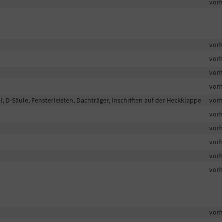
vor
vor
vor
vor
vor
 D-Säule, Fensterleisten, Dachträger, Inschriften auf der Heckklappe
vor
vor
vor
vor
vor
vor
vor