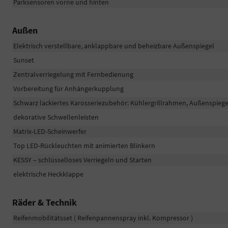
Parksensoren vorne und hinten
Außen
Elektrisch verstellbare, anklappbare und beheizbare Außenspiegel
Sunset
Zentralverriegelung mit Fernbedienung
Vorbereitung für Anhängerkupplung
Schwarz lackiertes Karosseriezubehör: Kühlergrillrahmen, Außenspiegel,
dekorative Schwellenleisten
Matrix-LED-Scheinwerfer
Top LED-Rückleuchten mit animierten Blinkern
KESSY – schlüsselloses Verriegeln und Starten
elektrische Heckklappe
Räder & Technik
Reifenmobilitätsset ( Reifenpannenspray inkl. Kompressor )