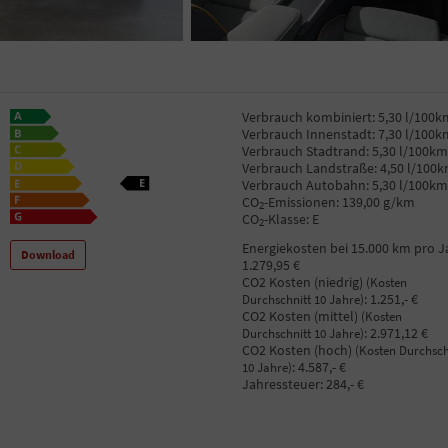
Verbrauch kombiniert:
5,30 l/100k
Verbrauch Innenstadt:
7,30 l/100k
Verbrauch Stadtrand:
5,30 l/100km
Verbrauch Landstraße:
4,50 l/100
Verbrauch Autobahn:
5,30 l/100km
CO
-Emissionen:
139,00 g/km
2
CO
-Klasse:
E
2
Energiekosten bei 15.000 km pro J
Download
1.279,95 €
CO2 Kosten (niedrig)
(Kosten
:
1.251,- €
Durchschnitt 10 Jahre)
CO2 Kosten (mittel)
(Kosten
:
2.971,12 €
Durchschnitt 10 Jahre)
CO2 Kosten (hoch)
(Kosten Durchsch
:
4.587,- €
10 Jahre)
Jahressteuer:
284,- €