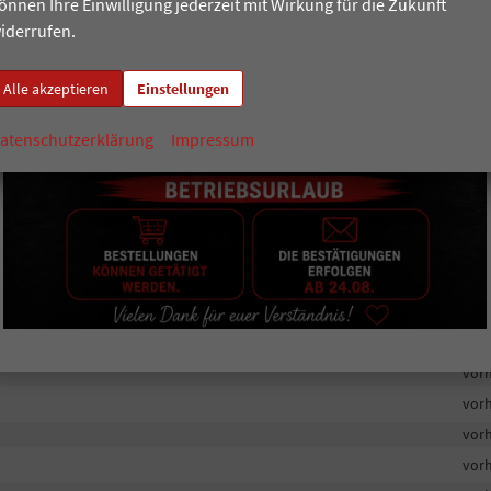
vor
önnen Ihre Einwilligung jederzeit mit Wirkung für die Zukunft
iderrufen.
vor
Alle akzeptieren
Einstellungen
vor
atenschutzerklärung
Impressum
vor
vor
vor
vor
vor
vor
vor
vor
vor
vor
vor