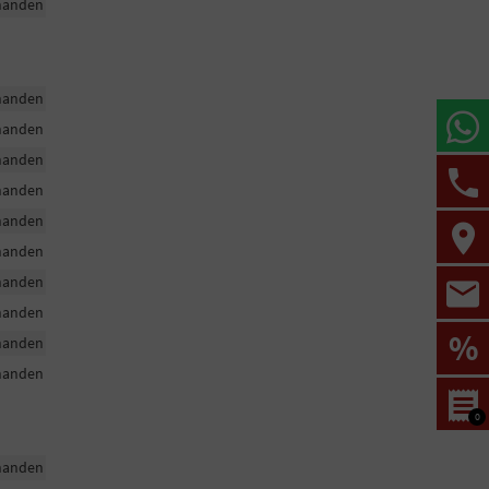
handen
handen
handen
handen
handen
handen
handen
handen
handen
%
handen
handen
0
handen