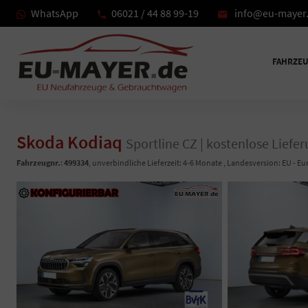
WhatsApp
06021 / 44 88 99-19
info@eu-mayer
FAHRZE
Skoda Kodiaq
Sportline CZ | kostenlose Liefer
Fahrzeugnr.
:
499334
, unverbindliche Lieferzeit: 4-6 Monate , Landesversion: EU - E