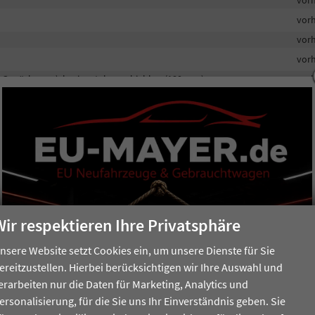
vor
vor
vor
m Gepäckraum), horizontal verschiebbar (180 mm)
vor
vor
vor
vor
vor
vor
vor
Wir respektieren Ihre Privatsphäre
nsere Website setzt Cookies ein, um unsere Dienste für Sie
vor
ereitzustellen. Hierbei berücksichtigen wir Ihre Auswahl und
vor
erarbeiten nur die Daten für Marketing, Analytics und
vor
ersonalisierung, für die Sie uns Ihr Einverständnis geben. Sie