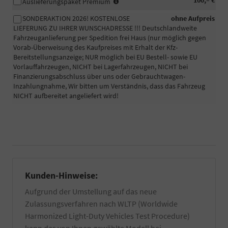
-
100,– €
Fällen
Auslieferungspaket Premium
Fahrzeugaufbereitung
wird
SONDERAKTION 2026! KOSTENLOSE
ohne Aufpreis
Premium:
eine
LIEFERUNG ZU IHRER WUNSCHADRESSE !!! Deutschlandweite
Das
beglaubigte
Fahrzeuganlieferung per Spedition frei Haus (nur möglich gegen
Fahrzeug
Bestätigung
Vorab-Überweisung des Kaufpreises mit Erhalt der Kfz-
wird
der
Bereitstellungsanzeige; NUR möglich bei EU Bestell- sowie EU
professionell
Fahrgestellnummer
Vorlauffahrzeugen, NICHT bei Lagerfahrzeugen, NICHT bei
in
Ihres
Finanzierungsabschluss über uns oder Gebrauchtwagen-
unserem
PKW
Inzahlungnahme, Wir bitten um Verständnis, dass das Fahrzeug
eigenen
für
NICHT aufbereitet angeliefert wird!
Betrieb
die
zusätzlich
Zulassung
per
eines
Hand
EU-
gewaschen
Fahrzeuges
und
benötigt.
falls
Informieren
vorhanden
Sie
Kunden-Hinweise:
von
sich
Wachs-
dazu
Aufgrund der Umstellung auf das neue
und
am
Zulassungsverfahren nach WLTP (Worldwide
Kleberückstände
besten
entfernt.
bei
Harmonized Light-Duty Vehicles Test Procedure)
Zuzüglich
Ihrer