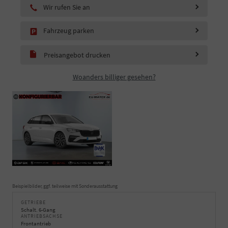
Wir rufen Sie an
Fahrzeug parken
Preisangebot drucken
Woanders billiger gesehen?
Beispielbilder, ggf. teilweise mit Sonderausstattung
GETRIEBE
Schalt. 6-Gang
ANTRIEBSACHSE
Frontantrieb