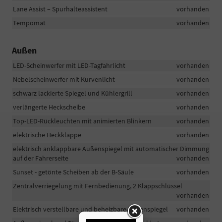
Lane Assist – Spurhalteassistent
vorhanden
Tempomat
vorhanden
Außen
LED-Scheinwerfer mit LED-Tagfahrlicht
vorhanden
Nebelscheinwerfer mit Kurvenlicht
vorhanden
schwarz lackierte Spiegel und Kühlergrill
vorhanden
verlängerte Heckscheibe
vorhanden
Top-LED-Rückleuchten mit animierten Blinkern
vorhanden
elektrische Heckklappe
vorhanden
elektrisch anklappbare Außenspiegel mit automatischer Dimmung
auf der Fahrerseite
vorhanden
Sunset - getönte Scheiben ab der B-Säule
vorhanden
Zentralverriegelung mit Fernbedienung, 2 Klappschlüssel
vorhanden
Elektrisch verstellbare und beheizbare Außenspiegel
vorhanden