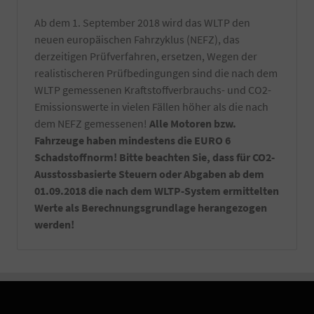
erfolgt
Ab dem 1. September 2018 wird das WLTP den
kurz
vor
neuen europäischen Fahrzyklus (NEFZ), das
Fahrzeugabholung
derzeitigen Prüfverfahren, ersetzen, Wegen der
bzw.
realistischeren Prüfbedingungen sind die nach dem
Fahrzeugübergabe.
WLTP gemessenen Kraftstoffverbrauchs- und CO2-
-
Notfallset
Emissionswerte in vielen Fällen höher als die nach
(
dem NEFZ gemessenen!
Alle Motoren bzw.
Verbandsmaterial,
Fahrzeuge haben mindestens die EURO 6
Warndreieck,
Schadstoffnorm! Bitte beachten Sie, dass für CO2-
Maske,
Warnweste)
Ausstossbasierte Steuern oder Abgaben ab dem
-
01.09.2018 die nach dem WLTP-System ermittelten
Ein
Werte als Berechnungsgrundlage herangezogen
Satz
werden!
Kennzeichenverstärker
montiert
an
Ihrem
Fahrzeug.
-
Sie