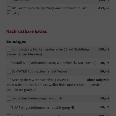
18" Leichtmetallfelgen Vega Aero schwarz poliert
459,– €
(205/45)
Nachrüstbare Extras
Sonstiges
Komplettsatz Markenwinterreifen 16 auf Stahlfelgen
690,– €
(ohne Radzierblenden)
Notfall Set ( Verbandskasten, Warndreieck, Warnweste )
30,– €
EU-MAYER Fußmatten 4er Set Velour
50,– €
Werbepaket: Werbeschriftzug www.EU-
ohne Aufpreis
MAYER.de oberhalb am Schweller links und rechts = 1. Service-
Inspektion gratis!!!
Deutsches Bedienungshandbuch
50,– €
In
50,– €
TÜV-Fahrgestellnummernbestätigung
manchen