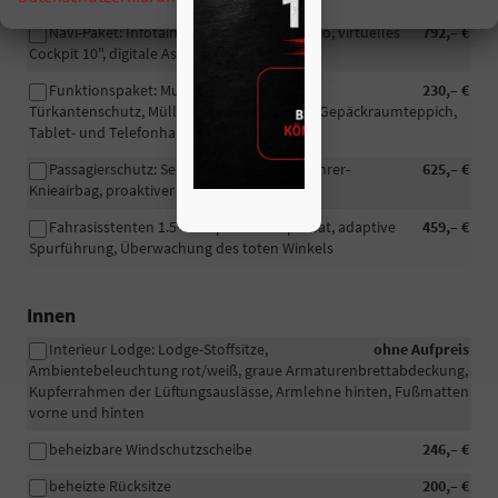
Navi-Paket: Infotainment Navi 9", Webradio, virtuelles
792,– €
Cockpit 10", digitale Assistentin Laura
Funktionspaket: Multifunktionstasche,
230,– €
Türkantenschutz, Mülleimer, doppelseitiger Gepäckraumteppich,
Tablet- und Telefonhalter
Passagierschutz: Seitenairbags hinten, Fahrer-
625,– €
Knieairbag, proaktiver Passagierschutz
Fahrasisstenten 1.5+: adaptiver Tempomat, adaptive
459,– €
Spurführung, Überwachung des toten Winkels
Innen
Interieur Lodge: Lodge-Stoffsitze,
ohne Aufpreis
Ambientebeleuchtung rot/weiß, graue Armaturenbrettabdeckung,
Kupferrahmen der Lüftungsauslässe, Armlehne hinten, Fußmatten
vorne und hinten
beheizbare Windschutzscheibe
246,– €
beheizte Rücksitze
200,– €