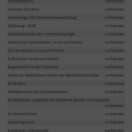
Schaltwippen).
vorhanden
Interieur Dynamic
vorhanden
Zweifarbige LED-Ambientebeleuchtung
vorhanden
Sitzbezug - Stoff
vorhanden
Selbstabblendender Innenrückspiegel
vorhanden
elektrische Fensterheber vorne und hinten
vorhanden
12V-Steckdose vorne und hinten
vorhanden
Fußmatten vorne und hinten
vorhanden
Regenschirm in der Fahrertür
vorhanden
Halter für Parkscheine hinter der Windschutzscheibe
vorhanden
Brillenbox
vorhanden
Mittelkonsole mit Getränkehaltern
vorhanden
Rücksitzbank ungeteilt, Rückenlehne geteilt und klappbar
vorhanden
Armlehne hinten
vorhanden
Netzprogramm
vorhanden
Zweizonen-Climatronic
vorhanden