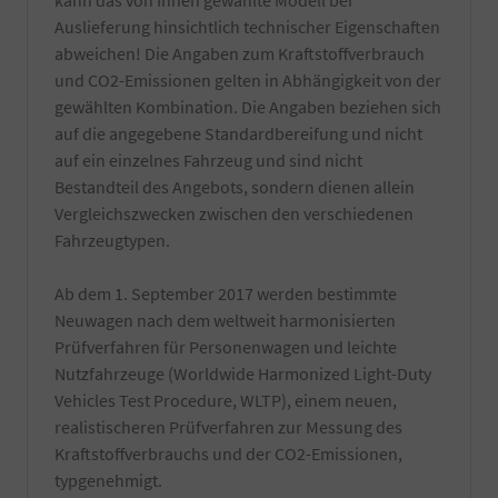
kann das von Ihnen gewählte Modell bei
einer
örtlichen
Auslieferung hinsichtlich technischer Eigenschaften
Innenreinigung
Zulassungsbehörde.
und
abweichen! Die Angaben zum Kraftstoffverbrauch
Die
Entfernung
Bestätigung
und CO2-Emissionen gelten in Abhängigkeit von der
von
wird
gewählten Kombination. Die Angaben beziehen sich
z.T.
durch
auf die angegebene Standardbereifung und nicht
schwer
einen
entfernbaren
auf ein einzelnes Fahrzeug und sind nicht
TÜV-
produktionsseitigen
Angestellten
Bestandteil des Angebots, sondern dienen allein
Rückständen.
Gutachter
Vergleichszwecken zwischen den verschiedenen
Es
durchgeführt.
Fahrzeugtypen.
werden
nur
hochwertige
Ab dem 1. September 2017 werden bestimmte
Reiniger
Neuwagen nach dem weltweit harmonisierten
verwendet
Prüfverfahren für Personenwagen und leichte
und
natürlich
Nutzfahrzeuge (Worldwide Harmonized Light-Duty
nur
Vehicles Test Procedure, WLTP), einem neuen,
von
realistischeren Prüfverfahren zur Messung des
Hand
Kraftstoffverbrauchs und der CO2-Emissionen,
gewaschen.
Die
typgenehmigt.
Reinigung