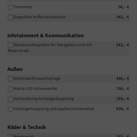
Trennnetz
96,– €
Doppelter Kofferraumboden
142,– €
Infotainment & Kommunikation
Škoda-Audiosystem für Navigation und mit
542,– €
Reserverad
Außen
Scheinwerferwaschanlage
146,– €
Matrix-LED-Scheinwerfer
750,– €
Vorbereitung Anhängerkupplung
210,– €
Anhängerkupplung anklappbar/schwenkbar
830,– €
Räder & Technik
Reserverad
163,– €