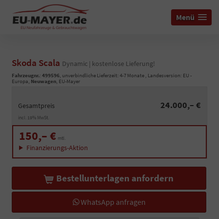
Menü
Skoda Scala
Dynamic | kostenlose Lieferung!
Fahrzeugnr.
:
499596
, unverbindliche Lieferzeit: 4-7 Monate , Landesversion: EU -
Europa,
Neuwagen
, EU-Mayer
24.000,– €
Gesamtpreis
incl. 19% MwSt.
150,– €
mtl.
Finanzierungs-Aktion
Bestellunterlagen anfordern
WhatsApp anfragen