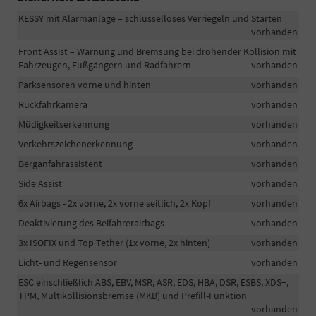
KESSY mit Alarmanlage – schlüsselloses Verriegeln und Starten
vorhanden
Front Assist – Warnung und Bremsung bei drohender Kollision mit
Fahrzeugen, Fußgängern und Radfahrern
vorhanden
Parksensoren vorne und hinten
vorhanden
Rückfahrkamera
vorhanden
Müdigkeitserkennung
vorhanden
Verkehrszeichenerkennung
vorhanden
Berganfahrassistent
vorhanden
Side Assist
vorhanden
6x Airbags - 2x vorne, 2x vorne seitlich, 2x Kopf
vorhanden
Deaktivierung des Beifahrerairbags
vorhanden
3x ISOFIX und Top Tether (1x vorne, 2x hinten)
vorhanden
Licht- und Regensensor
vorhanden
ESC einschließlich ABS, EBV, MSR, ASR, EDS, HBA, DSR, ESBS, XDS+,
TPM, Multikollisionsbremse (MKB) und Prefill-Funktion
vorhanden