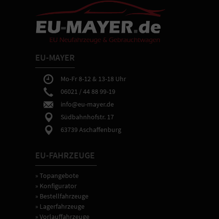
erhalten
bei
Abholung
in
Aschaffenburg
eine
EU-MAYER
ausführliche
Fahrzeugeinweisung
sowie
Mo-Fr 8-12 & 13-18 Uhr
Hilfe
06021 / 44 88 99-19
bei
info@eu-mayer.de
gewünschten
Einstellungen
Südbahnhofstr. 17
der
63739 Aschaffenburg
Fahrzeugtechnik.
EU-FAHRZEUGE
» Topangebote
» Konfigurator
» Bestellfahrzeuge
» Lagerfahrzeuge
» Vorlauffahrzeuge