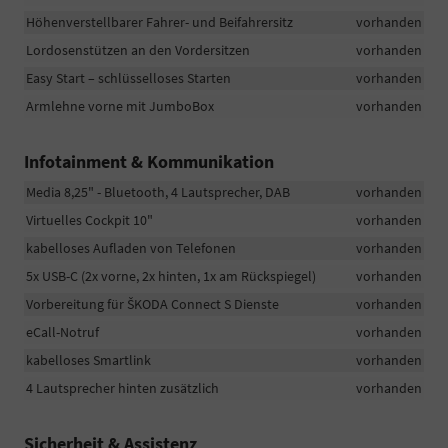
Höhenverstellbarer Fahrer- und Beifahrersitz
vorhanden
Lordosenstützen an den Vordersitzen
vorhanden
Easy Start – schlüsselloses Starten
vorhanden
Armlehne vorne mit JumboBox
vorhanden
Infotainment & Kommunikation
Media 8,25" - Bluetooth, 4 Lautsprecher, DAB
vorhanden
Virtuelles Cockpit 10"
vorhanden
kabelloses Aufladen von Telefonen
vorhanden
5x USB-C (2x vorne, 2x hinten, 1x am Rückspiegel)
vorhanden
Vorbereitung für ŠKODA Connect S Dienste
vorhanden
eCall-Notruf
vorhanden
kabelloses Smartlink
vorhanden
4 Lautsprecher hinten zusätzlich
vorhanden
Sicherheit & Assistenz