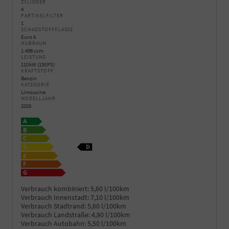
ZYLINDER
4
PARTIKELFILTER
1
SCHADSTOFFKLASSE
Euro 6
HUBRAUM
1.498 ccm
LEISTUNG
110 kW (150 PS)
KRAFTSTOFF
Benzin
KATEGORIE
Limousine
MODELLJAHR
2026
Verbrauch kombiniert:
5,60 l/100km
Verbrauch Innenstadt:
7,10 l/100km
Verbrauch Stadtrand:
5,60 l/100km
Verbrauch Landstraße:
4,90 l/100km
Verbrauch Autobahn:
5,50 l/100km