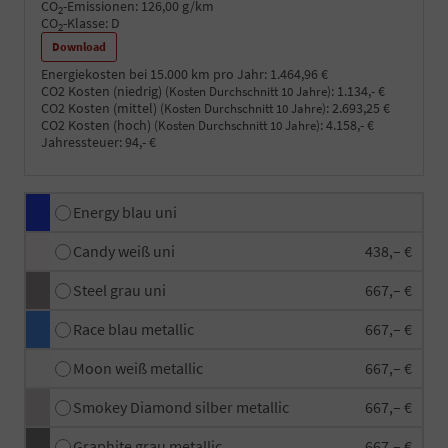
CO
-Emissionen:
126,00 g/km
2
CO
-Klasse:
D
2
Download
Energiekosten bei 15.000 km pro Jahr:
1.464,96 €
CO2 Kosten (niedrig)
:
1.134,- €
(Kosten Durchschnitt 10 Jahre)
CO2 Kosten (mittel)
:
2.693,25 €
(Kosten Durchschnitt 10 Jahre)
CO2 Kosten (hoch)
:
4.158,- €
(Kosten Durchschnitt 10 Jahre)
Jahressteuer:
94,- €
Energy blau uni
Candy weiß uni
438,– €
Steel grau uni
667,– €
Race blau metallic
667,– €
Moon weiß metallic
667,– €
Smokey Diamond silber metallic
667,– €
Graphite grau metallic
667,– €