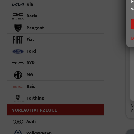
k
Kia
w
Dacia
Peugeot
S
D
Fiat
un
Ford
Fah
Kr
BYD
Le
MG
Baic
i
Forthing
V
C
VORLAUFFAHRZEUGE
C
Audi
Volkswagen