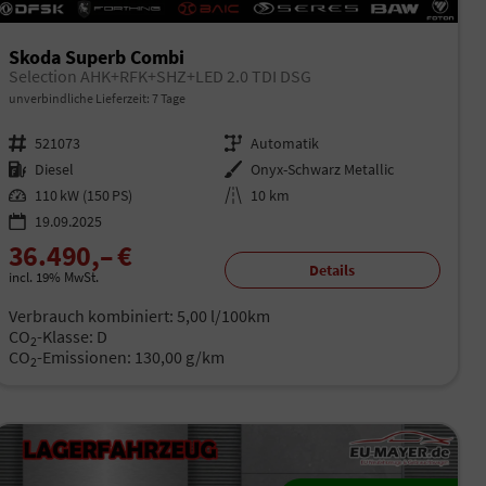
Skoda Superb Combi
Selection AHK+RFK+SHZ+LED 2.0 TDI DSG
unverbindliche Lieferzeit:
7 Tage
Fahrzeugnr.
521073
Getriebe
Automatik
Kraftstoff
Diesel
Außenfarbe
Onyx-Schwarz Metallic
Leistung
110 kW (150 PS)
Kilometerstand
10 km
19.09.2025
36.490,– €
Details
incl. 19% MwSt.
Verbrauch kombiniert:
5,00 l/100km
CO
-Klasse:
D
2
CO
-Emissionen:
130,00 g/km
2