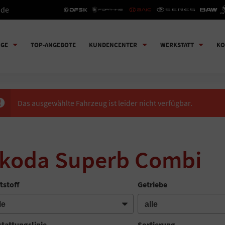
.de
UGE
TOP-ANGEBOTE
KUNDENCENTER
WERKSTATT
KO
Das ausgewählte Fahrzeug ist leider nicht verfügbar.
koda Superb Combi
tstoff
Getriebe
tattungslinie
Sortierung