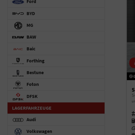
Ford
BYD
MG
BAW
Baic
Forthing
Bestune
Foton
S
S
DFSK
un
LAGERFAHRZEUGE
Fah
Audi
Kr
Le
Volkswagen