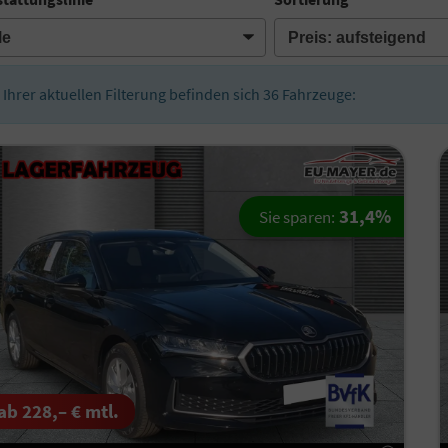
n Ihrer aktuellen Filterung befinden sich
36
Fahrzeuge:
31,4%
Sie sparen:
ab 228,– € mtl.