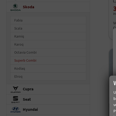
Skoda
i
Fabia
V
C
Scala
C
Kamiq
Karoq
Octavia Combi
Superb Combi
Kodiaq
Elroq
Cupra
U
b
Seat
v
Hyundai
P