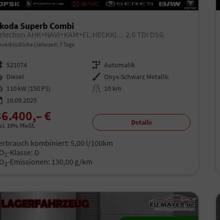
koda Superb Combi
election AHK+NAVI+KAM+EL.HECKKL... 2.0 TDI DSG
verbindliche Lieferzeit:
7 Tage
rzeugnr.
521074
Getriebe
Automatik
aftstoff
Diesel
Außenfarbe
Onyx-Schwarz Metallic
istung
110 kW (150 PS)
Kilometerstand
10 km
19.09.2025
36.400,– €
Details
ncl. 19% MwSt.
erbrauch kombiniert:
5,00 l/100km
O
-Klasse:
D
2
O
-Emissionen:
130,00 g/km
2