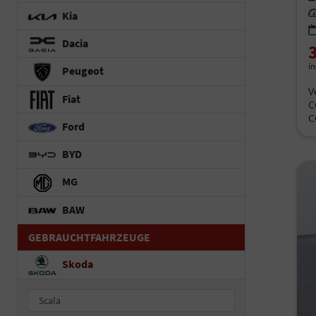
Le
Kia
Dacia
i
Peugeot
V
Fiat
C
C
Ford
BYD
MG
BAW
GEBRAUCHTFAHRZEUGE
Skoda
Scala