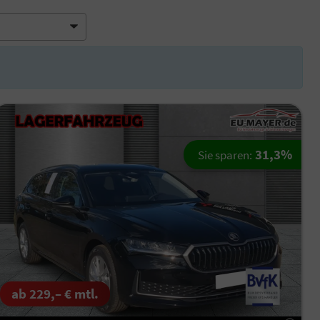
31,3%
Sie sparen:
ab 229,– € mtl.