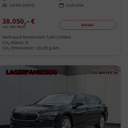
Leistung
110 kW (150 PS)
12.05.2026
38.050,– €
Details
incl. 19% MwSt.
Verbrauch kombiniert:
5,00 l/100km
CO
-Klasse:
D
2
CO
-Emissionen:
131,00 g/km
2