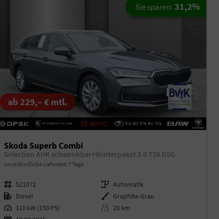
31,2%
Sie sparen:
ab 229,– € mtl.
Skoda Superb Combi
Selection AHK schwenkbar+Winterpaket 2.0 TDI DSG
unverbindliche Lieferzeit:
7 Tage
Fahrzeugnr.
521072
Getriebe
Automatik
Kraftstoff
Diesel
Außenfarbe
Graphite-Grau
Leistung
110 kW (150 PS)
Kilometerstand
20 km