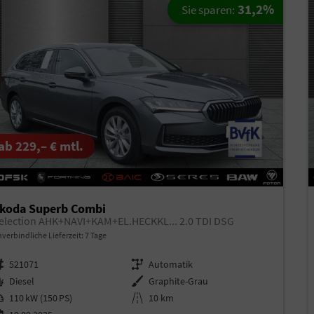
31,2%
Sie sparen:
ab 229,– € mtl.
koda Superb Combi
election AHK+NAVI+KAM+EL.HECKKL... 2.0 TDI DSG
verbindliche Lieferzeit:
7 Tage
rzeugnr.
521071
Getriebe
Automatik
aftstoff
Diesel
Außenfarbe
Graphite-Grau
istung
110 kW (150 PS)
Kilometerstand
10 km