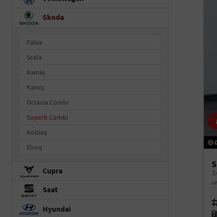
Skoda
Fabia
Scala
Kamiq
Karoq
Octavia Combi
Superb Combi
Kodiaq
Elroq
S
Cupra
S
un
Seat
Fah
Hyundai
Kr