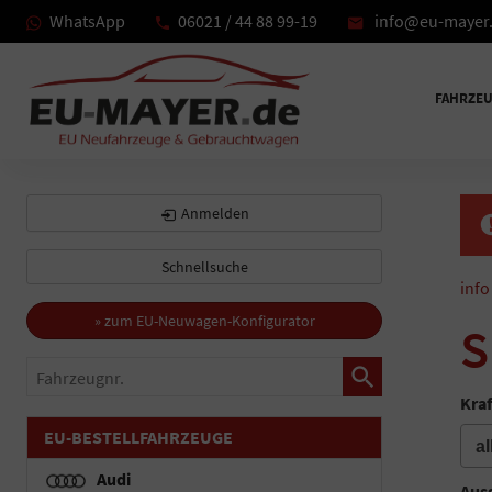
WhatsApp
06021 / 44 88 99-19
info@eu-mayer
FAHRZE
Anmelden
Schnellsuche
info
» zum EU-Neuwagen-Konfigurator
S
Fahrzeugnr.
Kraf
EU-BESTELLFAHRZEUGE
Audi
Auss