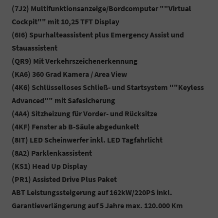
(7J2) Multifunktionsanzeige/Bordcomputer ""Virtual
Cockpit"" mit 10,25 TFT Display
(6I6) Spurhalteassistent plus Emergency Assist und
Stauassistent
(QR9) Mit Verkehrszeichenerkennung
(KA6) 360 Grad Kamera / Area View
(4K6) Schlüsselloses Schließ- und Startsystem ""Keyless
Advanced"" mit Safesicherung
(4A4) Sitzheizung für Vorder- und Rücksitze
(4KF) Fenster ab B-Säule abgedunkelt
(8IT) LED Scheinwerfer inkl. LED Tagfahrlicht
(8A2) Parklenkassistent
(KS1) Head Up Display
(PR1) Assisted Drive Plus Paket
ABT Leistungssteigerung auf 162kW/220PS inkl.
Garantieverlängerung auf 5 Jahre max. 120.000 Km