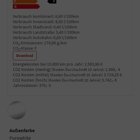
Verbrauch kombiniert:
6,60 l/100km
Verbrauch Innenstadt:
8,50 l/100km
Verbrauch Stadtrand:
6,40 l/100km
Verbrauch Landstraße:
5,40 l/100km
Verbrauch Autobahn:
6,00 l/100km
CO
-Emissionen:
174,00 g/km
2
CO
-Klasse:
F
2
Download
Energiekosten bei 15.000 km pro Jahr:
1.593,90 €
CO2 Kosten (niedrig)
:
1.566,- €
(Kosten Durchschnitt 10 Jahre)
CO2 Kosten (mittel)
:
3.719,25 €
(Kosten Durchschnitt 10 Jahre)
CO2 Kosten (hoch)
:
5.742,- €
(Kosten Durchschnitt 10 Jahre)
Jahressteuer:
379,- €
Außenfarbe
Purewhite