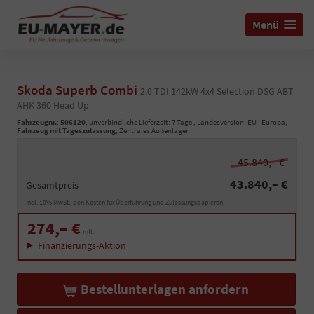
Menü
Skoda Superb Combi
2.0 TDI 142kW 4x4 Selection DSG ABT
AHK 360 Head Up
Fahrzeugnr.
:
506120
, unverbindliche Lieferzeit:
7 Tage
, Landesversion: EU - Europa,
Fahrzeug mit Tageszulassung
, Zentrales Außenlager
45.840,– €
43.840,– €
Gesamtpreis
incl. 19% MwSt., den Kosten für Überführung und Zulassungspapieren
274,– €
mtl.
Finanzierungs-Aktion
Bestellunterlagen anfordern