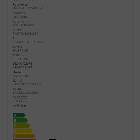
Purewhite
INNENAUSSTATTUNG
Schwarz
GETRIEBE
Automatik
ANTRIEBSACHSE
Allrad
PARTIKELFILTER
1
SCHADSTOFFKLASSE
Euro 6
HUBRAUM
1.968 ccm
LEISTUNG
162 kW (220 PS)
KRAFTSTOFF
Diesel
KATEGORIE
Kombi
KILOMETERSTAND
10 km
ERSTZULASSUNG
01.10.2025
ZUSTAND
unfallfrei