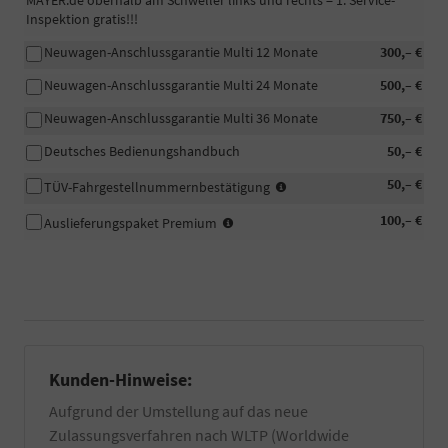
MAYER.de oberhalb am Schweller links und rechts = 1. Service-
Inspektion gratis!!!
Neuwagen-Anschlussgarantie Multi 12 Monate
300,– €
Neuwagen-Anschlussgarantie Multi 24 Monate
500,– €
Neuwagen-Anschlussgarantie Multi 36 Monate
750,– €
Deutsches Bedienungshandbuch
50,– €
In
50,– €
TÜV-Fahrgestellnummernbestätigung
manchen
-
100,– €
Fällen
Auslieferungspaket Premium
Fahrzeugaufbereitung
wird
Premium:
eine
Das
beglaubigte
Fahrzeug
Bestätigung
wird
der
professionell
Fahrgestellnummer
in
Ihres
unserem
PKW
Kunden-Hinweise:
eigenen
für
Aufgrund der Umstellung auf das neue
Betrieb
die
zusätzlich
Zulassung
Zulassungsverfahren nach WLTP (Worldwide