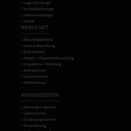
Einstellungen
» Lagerfahrzeuge
der
» Vorlauffahrzeuge
Fahrzeugtechnik.
» Gebrauchtwagen
» Suche
WERKSTATT
» Abschleppdienst
» Autoaufbereitung
» Glas-Service
» Haupt- / Abgasuntersuchung
» Inspektion + Wartung
» Klimaservice
» Lackierservice
» Reifenservice
KUNDENCENTER
» Mietwagen-Service
» Lieferservice
» Zulassungsservice
» Finanzierung