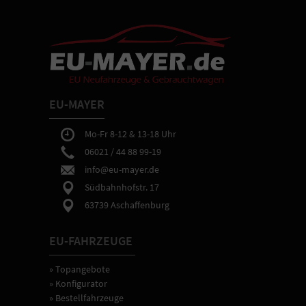
Warnweste)
-
Ein
Satz
Kennzeichenverstärker
montiert
an
Ihrem
EU-MAYER
Fahrzeug.
-
Mo-Fr 8-12 & 13-18 Uhr
Sie
06021 / 44 88 99-19
erhalten
bei
info@eu-mayer.de
Abholung
Südbahnhofstr. 17
in
63739 Aschaffenburg
Aschaffenburg
eine
ausführliche
EU-FAHRZEUGE
Fahrzeugeinweisung
sowie
» Topangebote
Hilfe
bei
» Konfigurator
gewünschten
» Bestellfahrzeuge