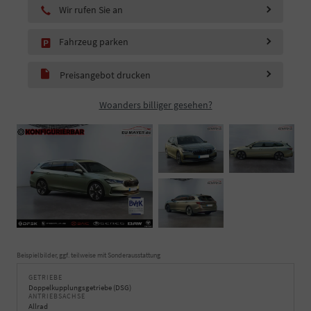
Wir rufen Sie an
Fahrzeug parken
Preisangebot drucken
Woanders billiger gesehen?
Beispielbilder, ggf. teilweise mit Sonderausstattung
GETRIEBE
Doppelkupplungsgetriebe (DSG)
ANTRIEBSACHSE
Allrad