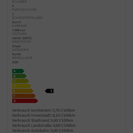
ZYLINDER
4
PARTIKELFILTER
1
SCHADSTOFFKLASSE
Euro 6
HUBRAUM
1.968 ccm
LEISTUNG
142 kW (193 PS)
KRAFTSTOFF
Diesel
KATEGORIE
Kombi
MODELLJAHR
2026
Verbrauch kombiniert:
5,70 l/100km
Verbrauch Innenstadt:
8,10 l/100km
Verbrauch Stadtrand:
5,90 l/100km
Verbrauch Landstraße:
4,90 l/100km
Verbrauch Autobahn:
5,40 l/100km