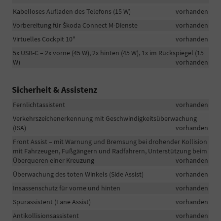
Kabelloses Aufladen des Telefons (15 W)
vorhanden
Vorbereitung für Škoda Connect M-Dienste
vorhanden
Virtuelles Cockpit 10"
vorhanden
5x USB-C – 2x vorne (45 W), 2x hinten (45 W), 1x im Rückspiegel (15
W)
vorhanden
Sicherheit & Assistenz
Fernlichtassistent
vorhanden
Verkehrszeichenerkennung mit Geschwindigkeitsüberwachung
(ISA)
vorhanden
Front Assist – mit Warnung und Bremsung bei drohender Kollision
mit Fahrzeugen, Fußgängern und Radfahrern, Unterstützung beim
Überqueren einer Kreuzung
vorhanden
Überwachung des toten Winkels (Side Assist)
vorhanden
Insassenschutz für vorne und hinten
vorhanden
Spurassistent (Lane Assist)
vorhanden
Antikollisionsassistent
vorhanden