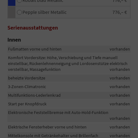
Kobalt blau Metallic
776,– €
Pepple silber Metallic
776,– €
Serienausstattungen
Innen
Fußmatten vorne und hinten
vorhanden
Komfort Vordersitze: Höhe, Verschiebung und Tiefe manuell
einstellbar, Rückenlehnenneigung und Lordosenstütze elektrisch
verstellbar, Massagefunktion
vorhanden
beheizte Vordersitze
vorhanden
3-Zonen-Climatronic
vorhanden
Multifunktions-Lederlenkrad
vorhanden
Start per Knopfdruck
vorhanden
Elektronische Feststellbremse mit Auto-Hold-Funktion
vorhanden
Elektrische Fensterheber vorne und hinten
vorhanden
Mittelkonsole mit Getränkehalter und Brillenfach
vorhanden