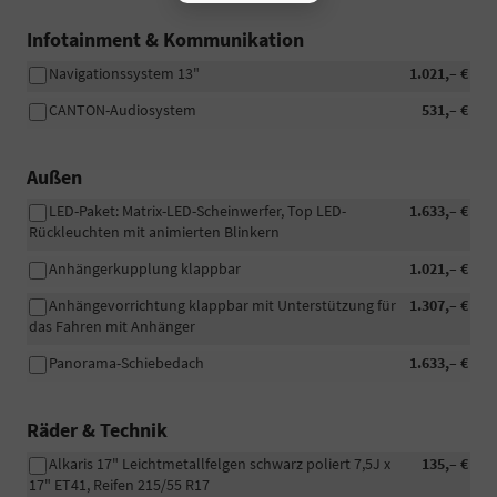
Infotainment & Kommunikation
Navigationssystem 13"
1.021,– €
CANTON-Audiosystem
531,– €
Außen
LED-Paket: Matrix-LED-Scheinwerfer, Top LED-
1.633,– €
Rückleuchten mit animierten Blinkern
Anhängerkupplung klappbar
1.021,– €
Anhängevorrichtung klappbar mit Unterstützung für
1.307,– €
das Fahren mit Anhänger
Panorama-Schiebedach
1.633,– €
Räder & Technik
Alkaris 17" Leichtmetallfelgen schwarz poliert 7,5J x
135,– €
17" ET41, Reifen 215/55 R17