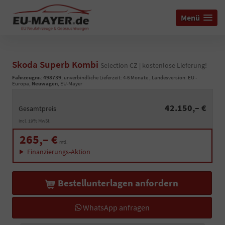
Menü
Skoda Superb Kombi
Selection CZ | kostenlose Lieferung!
Fahrzeugnr.
:
498739
, unverbindliche Lieferzeit: 4-6 Monate , Landesversion: EU -
Europa,
Neuwagen
, EU-Mayer
42.150,– €
Gesamtpreis
incl. 19% MwSt.
265,– €
mtl.
Finanzierungs-Aktion
Bestellunterlagen anfordern
WhatsApp anfragen