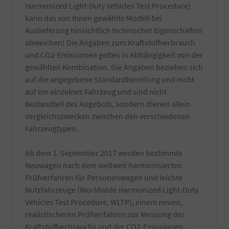
per
eines
Harmonized Light-Duty Vehicles Test Procedure)
Hand
EU-
kann das von Ihnen gewählte Modell bei
gewaschen
Fahrzeuges
und
Auslieferung hinsichtlich technischer Eigenschaften
benötigt.
falls
Informieren
abweichen! Die Angaben zum Kraftstoffverbrauch
vorhanden
Sie
und CO2-Emissionen gelten in Abhängigkeit von der
von
sich
gewählten Kombination. Die Angaben beziehen sich
Wachs-
dazu
und
auf die angegebene Standardbereifung und nicht
am
Kleberückstände
besten
auf ein einzelnes Fahrzeug und sind nicht
entfernt.
bei
Bestandteil des Angebots, sondern dienen allein
Zuzüglich
Ihrer
Vergleichszwecken zwischen den verschiedenen
einer
örtlichen
Innenreinigung
Zulassungsbehörde.
Fahrzeugtypen.
und
Die
Entfernung
Bestätigung
Ab dem 1. September 2017 werden bestimmte
von
wird
Neuwagen nach dem weltweit harmonisierten
z.T.
durch
schwer
einen
Prüfverfahren für Personenwagen und leichte
entfernbaren
TÜV-
Nutzfahrzeuge (Worldwide Harmonized Light-Duty
produktionsseitigen
Angestellten
Vehicles Test Procedure, WLTP), einem neuen,
Rückständen.
Gutachter
realistischeren Prüfverfahren zur Messung des
Es
durchgeführt.
werden
Kraftstoffverbrauchs und der CO2-Emissionen,