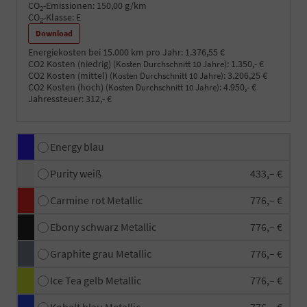
CO
-Emissionen:
150,00 g/km
2
CO
-Klasse:
E
2
Download
Energiekosten bei 15.000 km pro Jahr:
1.376,55 €
CO2 Kosten (niedrig)
:
1.350,- €
(Kosten Durchschnitt 10 Jahre)
CO2 Kosten (mittel)
:
3.206,25 €
(Kosten Durchschnitt 10 Jahre)
CO2 Kosten (hoch)
:
4.950,- €
(Kosten Durchschnitt 10 Jahre)
Jahressteuer:
312,- €
Energy blau
Purity weiß
433,– €
Carmine rot Metallic
776,– €
Ebony schwarz Metallic
776,– €
Graphite grau Metallic
776,– €
Ice Tea gelb Metallic
776,– €