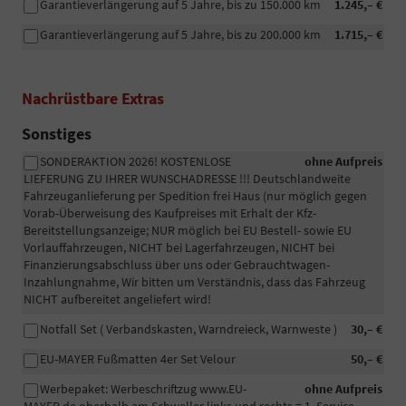
Garantieverlängerung auf 5 Jahre, bis zu 150.000 km
1.245,– €
Garantieverlängerung auf 5 Jahre, bis zu 200.000 km
1.715,– €
Nachrüstbare Extras
Sonstiges
SONDERAKTION 2026! KOSTENLOSE
ohne Aufpreis
LIEFERUNG ZU IHRER WUNSCHADRESSE !!! Deutschlandweite
Fahrzeuganlieferung per Spedition frei Haus (nur möglich gegen
Vorab-Überweisung des Kaufpreises mit Erhalt der Kfz-
Bereitstellungsanzeige; NUR möglich bei EU Bestell- sowie EU
Vorlauffahrzeugen, NICHT bei Lagerfahrzeugen, NICHT bei
Finanzierungsabschluss über uns oder Gebrauchtwagen-
Inzahlungnahme, Wir bitten um Verständnis, dass das Fahrzeug
NICHT aufbereitet angeliefert wird!
Notfall Set ( Verbandskasten, Warndreieck, Warnweste )
30,– €
EU-MAYER Fußmatten 4er Set Velour
50,– €
Werbepaket: Werbeschriftzug www.EU-
ohne Aufpreis