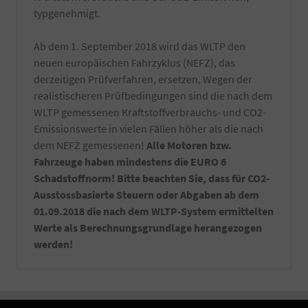
nur
typgenehmigt.
hochwertige
Reiniger
verwendet
Ab dem 1. September 2018 wird das WLTP den
und
neuen europäischen Fahrzyklus (NEFZ), das
natürlich
derzeitigen Prüfverfahren, ersetzen, Wegen der
nur
realistischeren Prüfbedingungen sind die nach dem
von
Hand
WLTP gemessenen Kraftstoffverbrauchs- und CO2-
gewaschen.
Emissionswerte in vielen Fällen höher als die nach
Die
dem NEFZ gemessenen!
Alle Motoren bzw.
Reinigung
Fahrzeuge haben mindestens die EURO 6
erfolgt
kurz
Schadstoffnorm! Bitte beachten Sie, dass für CO2-
vor
Ausstossbasierte Steuern oder Abgaben ab dem
Fahrzeugabholung
01.09.2018 die nach dem WLTP-System ermittelten
bzw.
Werte als Berechnungsgrundlage herangezogen
Fahrzeugübergabe.
-
werden!
Notfallset
(
Verbandsmaterial,
Warndreieck,
Maske,