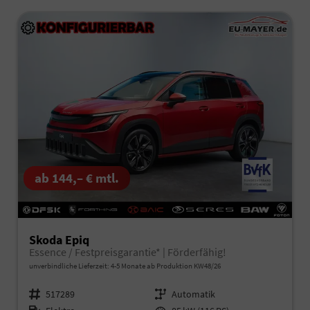
ab 144,– € mtl.
Skoda Epiq
Essence / Festpreisgarantie* | Förderfähig!
unverbindliche Lieferzeit: 4-5 Monate ab Produktion KW48/26
Fahrzeugnr.
517289
Getriebe
Automatik