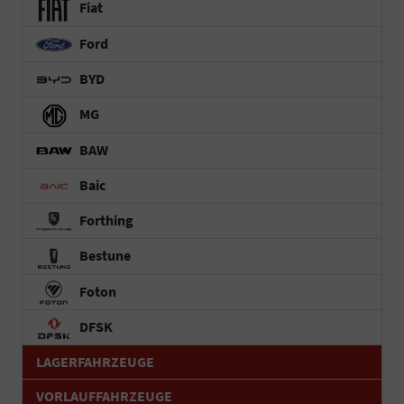
Fiat
Ford
BYD
MG
BAW
Baic
Forthing
Bestune
Foton
DFSK
LAGERFAHRZEUGE
VORLAUFFAHRZEUGE