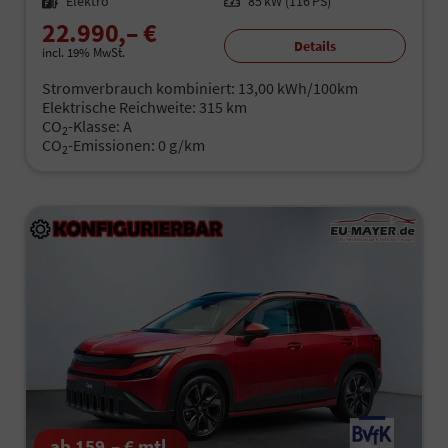
Kraftstoff
Elektro
Leistung
85 kW (116 PS)
22.990,– €
Details
incl. 19% MwSt.
Stromverbrauch kombiniert:
13,00 kWh/100km
Elektrische Reichweite:
315 km
CO
-Klasse:
A
2
CO
-Emissionen:
0 g/km
2
ab 159,– € mtl.