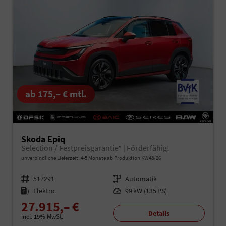
ab 175,– € mtl.
Skoda Epiq
Selection / Festpreisgarantie* | Förderfähig!
unverbindliche Lieferzeit: 4-5 Monate ab Produktion KW48/26
Fahrzeugnr.
517291
Getriebe
Automatik
Kraftstoff
Elektro
Leistung
99 kW (135 PS)
27.915,– €
Details
incl. 19% MwSt.