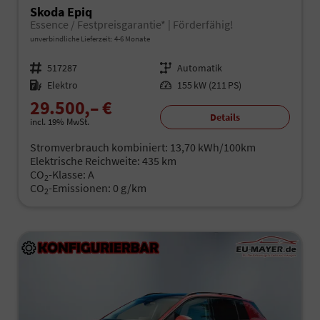
Skoda Epiq
Essence / Festpreisgarantie* | Förderfähig!
unverbindliche Lieferzeit: 4-6 Monate
Fahrzeugnr.
517287
Getriebe
Automatik
Kraftstoff
Elektro
Leistung
155 kW (211 PS)
29.500,– €
Details
incl. 19% MwSt.
Stromverbrauch kombiniert:
13,70 kWh/100km
Elektrische Reichweite:
435 km
CO
-Klasse:
A
2
CO
-Emissionen:
0 g/km
2