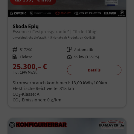
Skoda Epiq
Essence / Festpreisgarantie* | Förderfähig!
unverbindliche Lieferzeit: 4-5 Monate ab Produktion KW48/26
Fahrzeugnr.
517290
Getriebe
Automatik
Kraftstoff
Elektro
Leistung
99 kW (135 PS)
25.300,– €
Details
incl. 19% MwSt.
Stromverbrauch kombiniert:
13,00 kWh/100km
Elektrische Reichweite:
315 km
CO
-Klasse:
A
2
CO
-Emissionen:
0 g/km
2