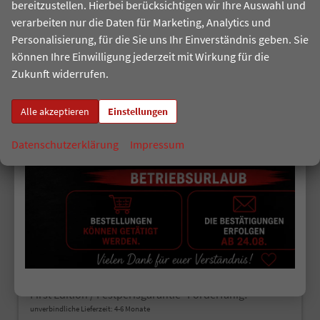
CO
-Emissionen:
0 g/km
bereitzustellen. Hierbei berücksichtigen wir Ihre Auswahl und
2
verarbeiten nur die Daten für Marketing, Analytics und
Personalisierung, für die Sie uns Ihr Einverständnis geben. Sie
können Ihre Einwilligung jederzeit mit Wirkung für die
Zukunft widerrufen.
Alle akzeptieren
Einstellungen
Datenschutzerklärung
Impressum
ab 219,– € mtl.
Skoda Epiq
First Edition / Festperisgarantie* Förderfähig!
unverbindliche Lieferzeit: 4-6 Monate