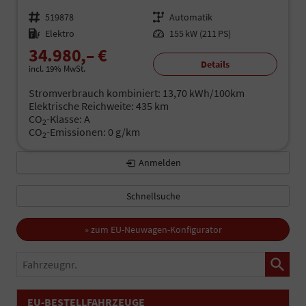
Fahrzeugnr.
519878
Getriebe
Automatik
Kraftstoff
Elektro
Leistung
155 kW (211 PS)
34.980,– €
Details
incl. 19% MwSt.
Stromverbrauch kombiniert:
13,70 kWh/100km
Elektrische Reichweite:
435 km
CO
-Klasse:
A
2
CO
-Emissionen:
0 g/km
2
Anmelden
Schnellsuche
» zum EU-Neuwagen-Konfigurator
Fahrzeugnr.
EU-BESTELLFAHRZEUGE