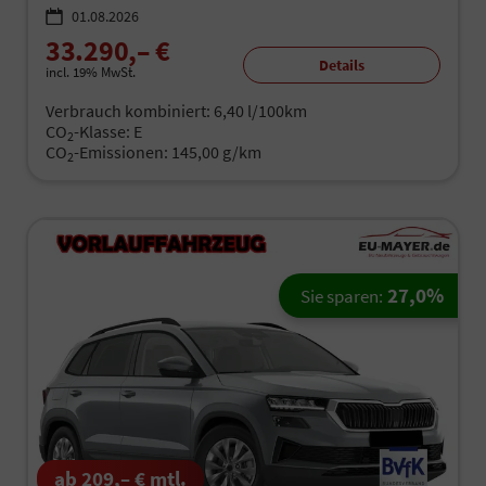
01.08.2026
33.290,– €
Details
incl. 19% MwSt.
Verbrauch kombiniert:
6,40 l/100km
CO
-Klasse:
E
2
CO
-Emissionen:
145,00 g/km
2
27,0%
Sie sparen:
ab 209,– € mtl.