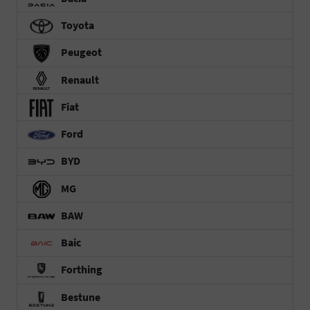
Toyota
Peugeot
Renault
Fiat
Ford
BYD
MG
BAW
Baic
Forthing
Bestune