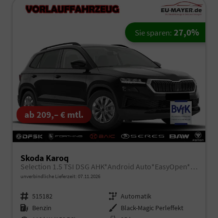
27,0%
Sie sparen:
ab 209,– € mtl.
Skoda Karoq
Selection 1.5 TSI DSG AHK*Android Auto*EasyOpen*ACC*SHZ*Kamera*Keyless*PDC v/h*Klimaauto*SUNSET*LED
unverbindliche Lieferzeit:
07.11.2026
Fahrzeugnr.
515182
Getriebe
Automatik
Kraftstoff
Benzin
Außenfarbe
Black-Magic Perleffekt