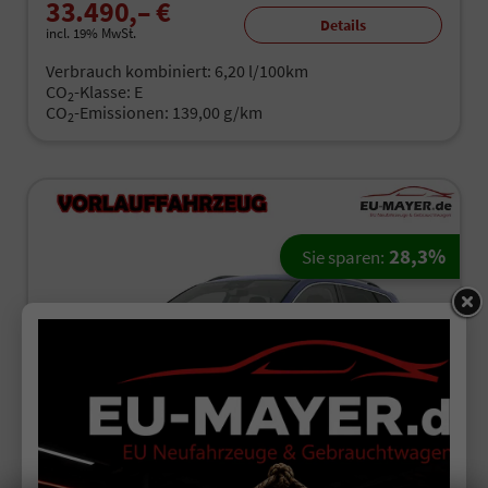
33.490,– €
Details
incl. 19% MwSt.
Verbrauch kombiniert:
6,20 l/100km
CO
-Klasse:
E
2
CO
-Emissionen:
139,00 g/km
2
28,3%
Sie sparen:
ab 210,– € mtl.