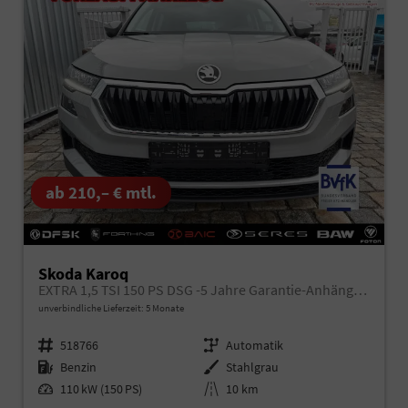
ab 210,– € mtl.
Skoda Karoq
EXTRA 1,5 TSI 150 PS DSG -5 Jahre Garantie-Anhängerkupplung-ACC Tempomat-AppleCarPlay-AndroidAuto-Sunset-2-Zonen-Klima-17''Alu-Rückfahrkamera
unverbindliche Lieferzeit:
5 Monate
Fahrzeugnr.
518766
Getriebe
Automatik
Kraftstoff
Benzin
Außenfarbe
Stahlgrau
Leistung
110 kW (150 PS)
Kilometerstand
10 km