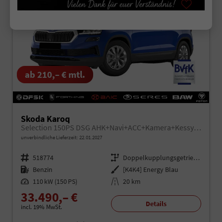
ab 210,– € mtl.
Skoda Karoq
Selection 150PS DSG AHK+Navi+ACC+Kamera+Kessy+Sitzheizung+GV5+Ambiente
unverbindliche Lieferzeit:
22.01.2027
Fahrzeugnr.
518774
Getriebe
Doppelkupplungsgetriebe (DSG)
Kraftstoff
Benzin
Außenfarbe
[K4K4] Energy Blau
Leistung
110 kW (150 PS)
Kilometerstand
20 km
33.490,– €
Details
incl. 19% MwSt.