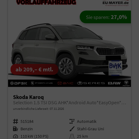
27,0%
Sie sparen:
ab 209,– € mtl.
Skoda Karoq
Selection 1.5 TSI DSG AHK*Android Auto*EasyOpen*ACC*SHZ*Kamera*Keyless*PDC v/h*Klimaauto*SUNSET*LED
unverbindliche Lieferzeit:
07.11.2026
Fahrzeugnr.
515184
Getriebe
Automatik
Kraftstoff
Benzin
Außenfarbe
Stahl-Grau Uni
Leistung
110 kW (150 PS)
Kilometerstand
25 km