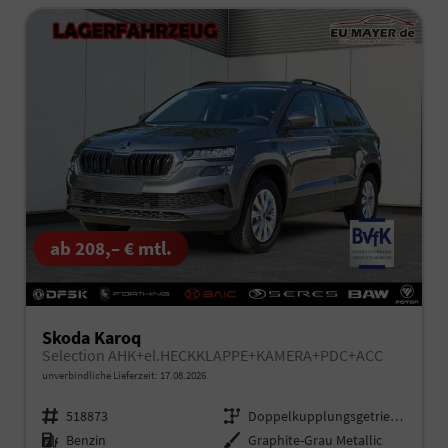
ab 208,– € mtl.
Skoda Karoq
Selection AHK+el.HECKKLAPPE+KAMERA+PDC+ACC
unverbindliche Lieferzeit:
17.08.2026
Fahrzeugnr.
518873
Getriebe
Doppelkupplungsgetriebe (DSG)
Kraftstoff
Benzin
Außenfarbe
Graphite-Grau Metallic