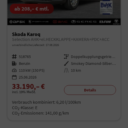
ab 208,– € mtl.
Skoda Karoq
Selection AHK+el.HECKKLAPPE+KAMERA+PDC+ACC
unverbindliche Lieferzeit:
17.08.2026
Fahrzeugnr.
518765
Getriebe
Doppelkupplungsgetriebe (DSG)
Kraftstoff
Benzin
Außenfarbe
Smokey Diamond-Silber Metallic
Leistung
110 kW (150 PS)
Kilometerstand
10 km
25.06.2026
33.190,– €
Details
incl. 19% MwSt.
Verbrauch kombiniert:
6,20 l/100km
CO
-Klasse:
E
2
CO
-Emissionen:
141,00 g/km
2