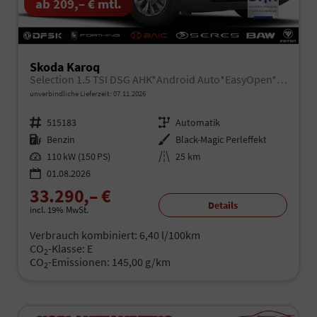
ab 209,– € mtl.
Skoda Karoq
Selection 1.5 TSI DSG AHK*Android Auto*EasyOpen*ACC*SHZ*Kamera*Keyless*PDC v/h*Klimaauto*SUNSET*LED
unverbindliche Lieferzeit:
07.11.2026
Fahrzeugnr.
515183
Getriebe
Automatik
Kraftstoff
Benzin
Außenfarbe
Black-Magic Perleffekt
Leistung
110 kW (150 PS)
Kilometerstand
25 km
01.08.2026
33.290,– €
Details
incl. 19% MwSt.
Verbrauch kombiniert:
6,40 l/100km
CO
-Klasse:
E
2
CO
-Emissionen:
145,00 g/km
2