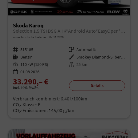
Skoda Karoq
Selection 1.5 TSI DSG AHK*Android Auto*EasyOpen*ACC*SHZ*Kamera*Keyless*PDC v/h*Klimaauto*SUNSET*LED
unverbindliche Lieferzeit:
07.11.2026
Fahrzeugnr.
515185
Getriebe
Automatik
Kraftstoff
Benzin
Außenfarbe
Smokey Diamond-Silber Metallic
Leistung
110 kW (150 PS)
Kilometerstand
25 km
01.08.2026
33.290,– €
Details
incl. 19% MwSt.
Verbrauch kombiniert:
6,40 l/100km
CO
-Klasse:
E
2
CO
-Emissionen:
145,00 g/km
2