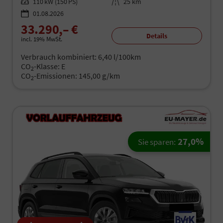
Leistung
110 kW (150 PS)
Kilometerstand
25 km
01.08.2026
33.290,– €
Details
incl. 19% MwSt.
Verbrauch kombiniert:
6,40 l/100km
CO
-Klasse:
E
2
CO
-Emissionen:
145,00 g/km
2
27,0%
Sie sparen: