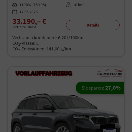
Leistung
110 kW (150 PS)
Kilometerstand
10 km
17.06.2026
33.190,– €
Details
incl. 19% MwSt.
Verbrauch kombiniert:
6,20 l/100km
CO
-Klasse:
E
2
CO
-Emissionen:
141,00 g/km
2
27,0%
Sie sparen: