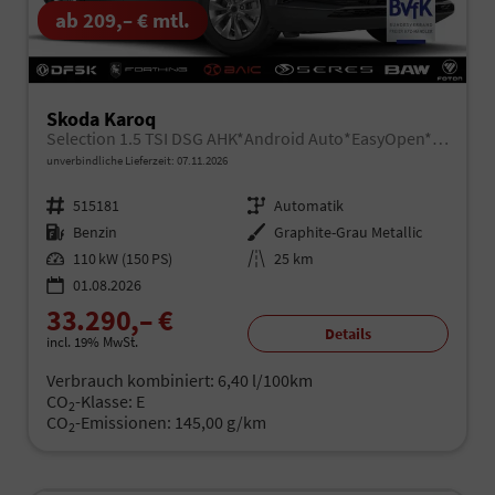
ab 209,– € mtl.
Skoda Karoq
Selection 1.5 TSI DSG AHK*Android Auto*EasyOpen*ACC*SHZ*Kamera*Keyless*PDC v/h*Klimaauto*SUNSET*LED
unverbindliche Lieferzeit:
07.11.2026
Fahrzeugnr.
515181
Getriebe
Automatik
Kraftstoff
Benzin
Außenfarbe
Graphite-Grau Metallic
Leistung
110 kW (150 PS)
Kilometerstand
25 km
01.08.2026
33.290,– €
Details
incl. 19% MwSt.
Verbrauch kombiniert:
6,40 l/100km
CO
-Klasse:
E
2
CO
-Emissionen:
145,00 g/km
2