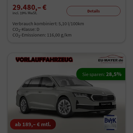
29.480,– €
Details
incl. 19% MwSt.
Verbrauch kombiniert:
5,10 l/100km
CO
-Klasse:
D
2
CO
-Emissionen:
116,00 g/km
2
28,5%
Sie sparen:
ab 189,– € mtl.