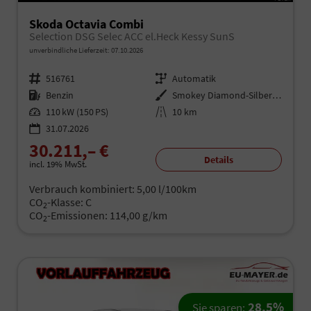
Skoda Octavia Combi
Selection DSG Selec ACC el.Heck Kessy SunS
unverbindliche Lieferzeit:
07.10.2026
Fahrzeugnr.
516761
Getriebe
Automatik
Kraftstoff
Benzin
Außenfarbe
Smokey Diamond-Silber Metallic
Leistung
110 kW (150 PS)
Kilometerstand
10 km
31.07.2026
30.211,– €
Details
incl. 19% MwSt.
Verbrauch kombiniert:
5,00 l/100km
CO
-Klasse:
C
2
CO
-Emissionen:
114,00 g/km
2
28,5%
Sie sparen: