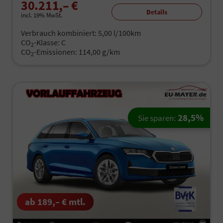
30.211,– €
Details
incl. 19% MwSt.
Verbrauch kombiniert:
5,00 l/100km
CO
-Klasse:
C
2
CO
-Emissionen:
114,00 g/km
2
28,5%
Sie sparen:
ab 189,– € mtl.