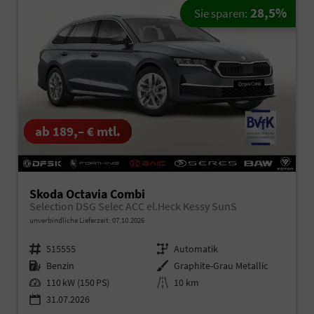
28,5%
Sie sparen:
ab 189,– € mtl.
Skoda Octavia Combi
Selection DSG Selec ACC el.Heck Kessy SunS
unverbindliche Lieferzeit:
07.10.2026
Fahrzeugnr.
515555
Getriebe
Automatik
Kraftstoff
Benzin
Außenfarbe
Graphite-Grau Metallic
Leistung
110 kW (150 PS)
Kilometerstand
10 km
31.07.2026