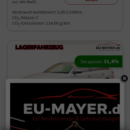
incl. 19% MwSt.
Verbrauch kombiniert:
5,00 l/100km
CO
-Klasse:
C
2
CO
-Emissionen:
114,00 g/km
2
31,4%
Sie sparen:
ab 190,– € mtl.