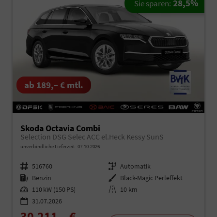
28,5%
Sie sparen:
ab 189,– € mtl.
Skoda Octavia Combi
Selection DSG Selec ACC el.Heck Kessy SunS
unverbindliche Lieferzeit:
07.10.2026
Fahrzeugnr.
516760
Getriebe
Automatik
Kraftstoff
Benzin
Außenfarbe
Black-Magic Perleffekt
Leistung
110 kW (150 PS)
Kilometerstand
10 km
31.07.2026
30.211,– €