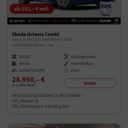
ab 182,– € mtl.
Skoda Octavia Combi
Joy 1.5 TSI LED DAB Winter Side
unverbindliche Lieferzeit:
7 Tage
Fahrzeugnr.
515521
Getriebe
Schaltgetriebe
Kraftstoff
Benzin
Außenfarbe
Atlantik Blau
Leistung
110 kW (150 PS)
Kilometerstand
9 km
28.990,– €
Details
incl. 19% MwSt.
Verbrauch kombiniert:
5,40 l/100km
CO
-Klasse:
D
2
CO
-Emissionen:
124,00 g/km
2