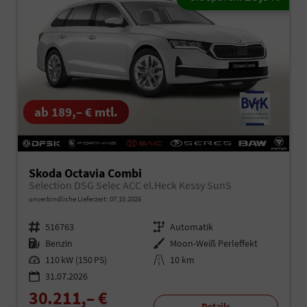
ab 189,– € mtl.
Skoda Octavia Combi
Selection DSG Selec ACC el.Heck Kessy SunS
unverbindliche Lieferzeit:
07.10.2026
Fahrzeugnr.
516763
Getriebe
Automatik
Kraftstoff
Benzin
Außenfarbe
Moon-Weiß Perleffekt
Leistung
110 kW (150 PS)
Kilometerstand
10 km
31.07.2026
30.211,– €
Details