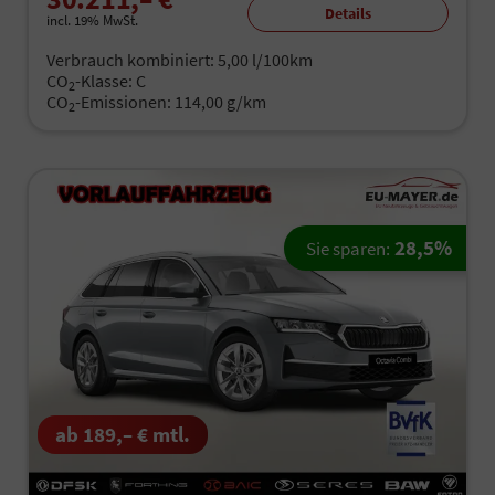
Details
incl. 19% MwSt.
Verbrauch kombiniert:
5,00 l/100km
CO
-Klasse:
C
2
CO
-Emissionen:
114,00 g/km
2
28,5%
Sie sparen:
ab 189,– € mtl.