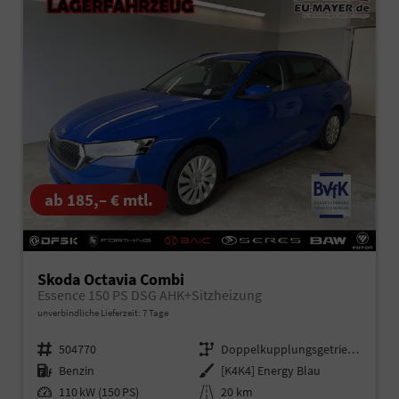
ab 185,– € mtl.
Skoda Octavia Combi
Essence 150 PS DSG AHK+Sitzheizung
unverbindliche Lieferzeit:
7 Tage
Fahrzeugnr.
504770
Getriebe
Doppelkupplungsgetriebe (DSG)
Kraftstoff
Benzin
Außenfarbe
[K4K4] Energy Blau
Leistung
110 kW (150 PS)
Kilometerstand
20 km