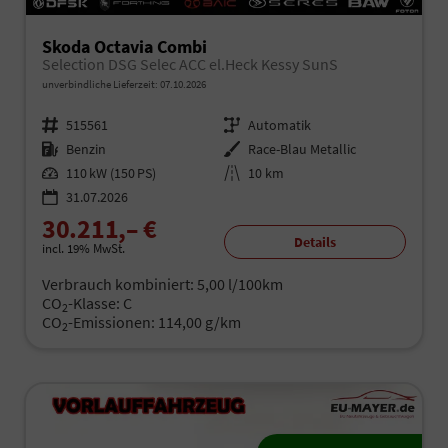
Skoda Octavia Combi
Selection DSG Selec ACC el.Heck Kessy SunS
unverbindliche Lieferzeit:
07.10.2026
Fahrzeugnr.
515561
Getriebe
Automatik
Kraftstoff
Benzin
Außenfarbe
Race-Blau Metallic
Leistung
110 kW (150 PS)
Kilometerstand
10 km
31.07.2026
30.211,– €
Details
incl. 19% MwSt.
Verbrauch kombiniert:
5,00 l/100km
CO
-Klasse:
C
2
CO
-Emissionen:
114,00 g/km
2