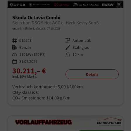
Skoda Octavia Combi
Selection DSG Selec ACC el.Heck Kessy SunS
unverbindliche Lieferzeit:
07.10.2026
Fahrzeugnr.
515553
Getriebe
Automatik
Kraftstoff
Benzin
Außenfarbe
Stahlgrau
Leistung
110 kW (150 PS)
Kilometerstand
10 km
31.07.2026
30.211,– €
Details
incl. 19% MwSt.
Verbrauch kombiniert:
5,00 l/100km
CO
-Klasse:
C
2
CO
-Emissionen:
114,00 g/km
2