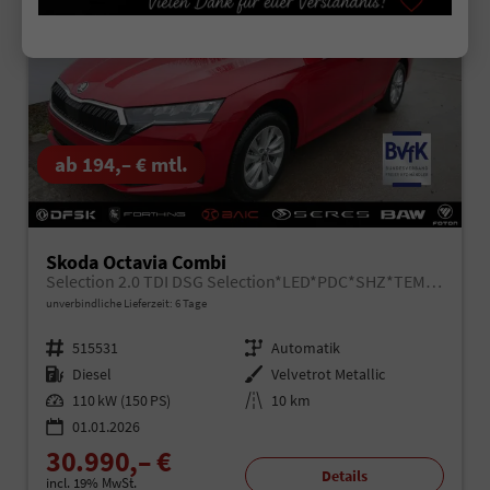
ab 194,– € mtl.
Skoda Octavia Combi
Selection 2.0 TDI DSG Selection*LED*PDC*SHZ*TEMPOMAT*SMARTLINK*KLIMA*
unverbindliche Lieferzeit:
6 Tage
Fahrzeugnr.
515531
Getriebe
Automatik
Kraftstoff
Diesel
Außenfarbe
Velvetrot Metallic
Leistung
110 kW (150 PS)
Kilometerstand
10 km
01.01.2026
30.990,– €
Details
incl. 19% MwSt.