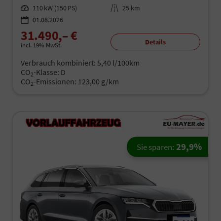
Leistung
110 kW (150 PS)
Kilometerstand
25 km
01.08.2026
31.490,– €
Details
incl. 19% MwSt.
Verbrauch kombiniert:
5,40 l/100km
CO
-Klasse:
D
2
CO
-Emissionen:
123,00 g/km
2
29,9%
Sie sparen: