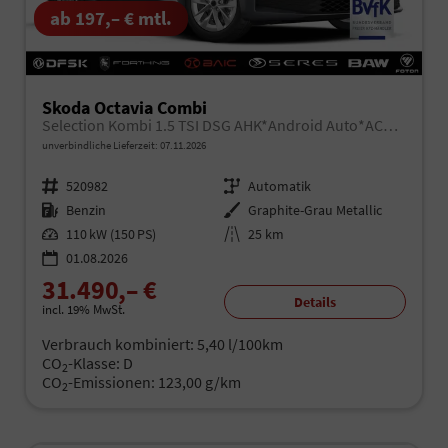
ab 197,– € mtl.
Skoda Octavia Combi
Selection Kombi 1.5 TSI DSG AHK*Android Auto*ACC*SHZ*E-Heck*Keyless*Kamera*2Z Klimaauto
unverbindliche Lieferzeit:
07.11.2026
Fahrzeugnr.
520982
Getriebe
Automatik
Kraftstoff
Benzin
Außenfarbe
Graphite-Grau Metallic
Leistung
110 kW (150 PS)
Kilometerstand
25 km
01.08.2026
31.490,– €
Details
incl. 19% MwSt.
Verbrauch kombiniert:
5,40 l/100km
CO
-Klasse:
D
2
CO
-Emissionen:
123,00 g/km
2