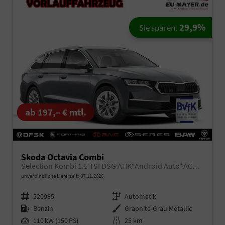
29,9%
Sie sparen:
ab 197,– € mtl.
Skoda Octavia Combi
Selection Kombi 1.5 TSI DSG AHK*Android Auto*ACC*SHZ*E-Heck*Keyless*Kamera*2Z Klimaauto
unverbindliche Lieferzeit:
07.11.2026
Fahrzeugnr.
520985
Getriebe
Automatik
Kraftstoff
Benzin
Außenfarbe
Graphite-Grau Metallic
Leistung
110 kW (150 PS)
Kilometerstand
25 km