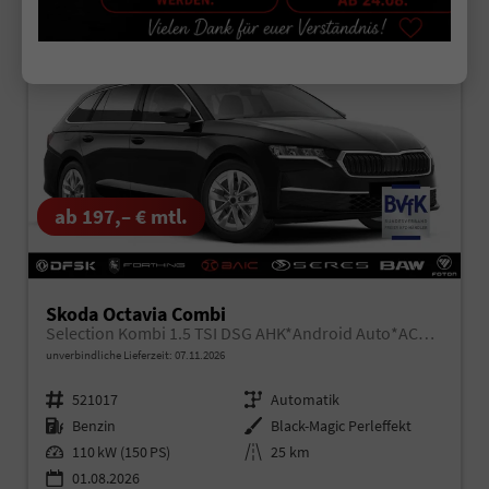
29,9%
Sie sparen:
ab 197,– € mtl.
Skoda Octavia Combi
Selection Kombi 1.5 TSI DSG AHK*Android Auto*ACC*SHZ*E-Heck*Keyless*Kamera*2Z Klimaauto
unverbindliche Lieferzeit:
07.11.2026
Fahrzeugnr.
521017
Getriebe
Automatik
Kraftstoff
Benzin
Außenfarbe
Black-Magic Perleffekt
Leistung
110 kW (150 PS)
Kilometerstand
25 km
01.08.2026