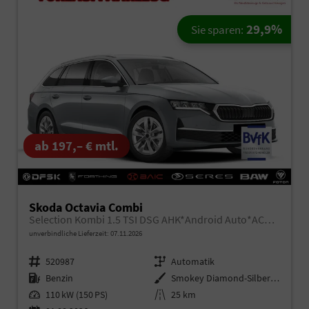
29,9%
Sie sparen:
ab 197,– € mtl.
Skoda Octavia Combi
Selection Kombi 1.5 TSI DSG AHK*Android Auto*ACC*SHZ*E-Heck*Keyless*Kamera*2Z Klimaauto
unverbindliche Lieferzeit:
07.11.2026
Fahrzeugnr.
520987
Getriebe
Automatik
Kraftstoff
Benzin
Außenfarbe
Smokey Diamond-Silber Metallic
Leistung
110 kW (150 PS)
Kilometerstand
25 km