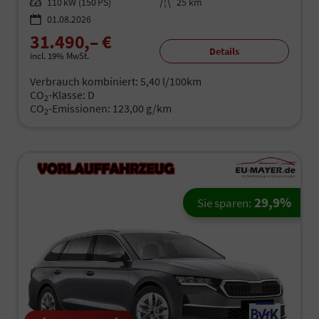
Leistung
110 kW (150 PS)
Kilometerstand
25 km
01.08.2026
31.490,– €
Details
incl. 19% MwSt.
Verbrauch kombiniert:
5,40 l/100km
CO
-Klasse:
D
2
CO
-Emissionen:
123,00 g/km
2
29,9%
Sie sparen: