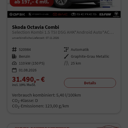
ab 197,– € mtl.
Skoda Octavia Combi
Selection Kombi 1.5 TSI DSG AHK*Android Auto*ACC*SHZ*E-Heck*Keyless*Kamera*2Z Klimaauto
unverbindliche Lieferzeit:
07.11.2026
Fahrzeugnr.
520984
Getriebe
Automatik
Kraftstoff
Benzin
Außenfarbe
Graphite-Grau Metallic
Leistung
110 kW (150 PS)
Kilometerstand
25 km
01.08.2026
31.490,– €
Details
incl. 19% MwSt.
Verbrauch kombiniert:
5,40 l/100km
CO
-Klasse:
D
2
CO
-Emissionen:
123,00 g/km
2