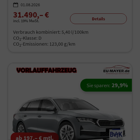
01.08.2026
31.490,– €
Details
incl. 19% MwSt.
Verbrauch kombiniert:
5,40 l/100km
CO
-Klasse:
D
2
CO
-Emissionen:
123,00 g/km
2
29,9%
Sie sparen:
ab 197,– € mtl.