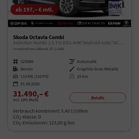
ab 197,– € mtl.
Skoda Octavia Combi
Selection Kombi 1.5 TSI DSG AHK*Android Auto*ACC*SHZ*E-Heck*Keyless*Kamera*2Z Klimaauto
unverbindliche Lieferzeit:
07.11.2026
Fahrzeugnr.
520980
Getriebe
Automatik
Kraftstoff
Benzin
Außenfarbe
Graphite-Grau Metallic
Leistung
110 kW (150 PS)
Kilometerstand
25 km
01.08.2026
31.490,– €
Details
incl. 19% MwSt.
Verbrauch kombiniert:
5,40 l/100km
CO
-Klasse:
D
2
CO
-Emissionen:
123,00 g/km
2