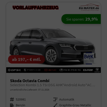
29,9%
Sie sparen:
ab 197,– € mtl.
Skoda Octavia Combi
Selection Kombi 1.5 TSI DSG AHK*Android Auto*ACC*SHZ*E-Heck*Keyless*Kamera*2Z Klimaauto
unverbindliche Lieferzeit:
07.11.2026
Fahrzeugnr.
520981
Getriebe
Automatik
Kraftstoff
Benzin
Außenfarbe
Graphite-Grau Metallic