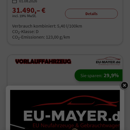
01.08.2026
31.490,– €
Details
incl. 19% MwSt.
Verbrauch kombiniert:
5,40 l/100km
CO
-Klasse:
D
2
CO
-Emissionen:
123,00 g/km
2
29,9%
Sie sparen:
ab 197,– € mtl.