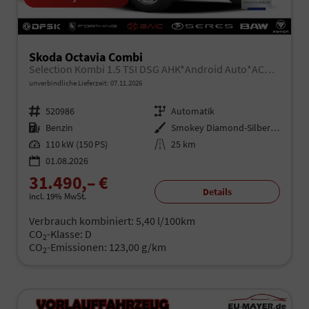
Skoda Octavia Combi
Selection Kombi 1.5 TSI DSG AHK*Android Auto*ACC*SHZ*E-Heck*Keyless*Kamera*2Z Klimaauto
unverbindliche Lieferzeit:
07.11.2026
Fahrzeugnr.
520986
Getriebe
Automatik
Kraftstoff
Benzin
Außenfarbe
Smokey Diamond-Silber Metallic
Leistung
110 kW (150 PS)
Kilometerstand
25 km
01.08.2026
31.490,– €
Details
incl. 19% MwSt.
Verbrauch kombiniert:
5,40 l/100km
CO
-Klasse:
D
2
CO
-Emissionen:
123,00 g/km
2