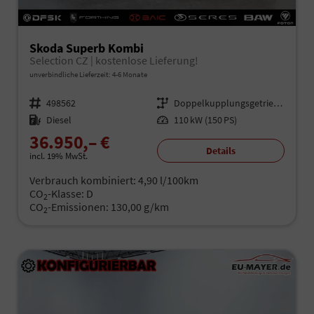
Skoda Superb Kombi
Selection CZ | kostenlose Lieferung!
unverbindliche Lieferzeit: 4-6 Monate
Fahrzeugnr.
498562
Getriebe
Doppelkupplungsgetriebe (DSG)
Kraftstoff
Diesel
Leistung
110 kW (150 PS)
36.950,– €
Details
incl. 19% MwSt.
Verbrauch kombiniert:
4,90 l/100km
CO
-Klasse:
D
2
CO
-Emissionen:
130,00 g/km
2