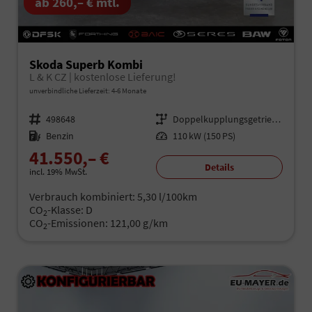
ab 260,– € mtl.
Skoda Superb Kombi
L & K CZ | kostenlose Lieferung!
unverbindliche Lieferzeit: 4-6 Monate
Fahrzeugnr.
498648
Getriebe
Doppelkupplungsgetriebe (DSG)
Kraftstoff
Benzin
Leistung
110 kW (150 PS)
41.550,– €
Details
incl. 19% MwSt.
Verbrauch kombiniert:
5,30 l/100km
CO
-Klasse:
D
2
CO
-Emissionen:
121,00 g/km
2