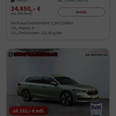
Kraftstoff
Benzin
Leistung
110 kW (150 PS)
34.850,– €
Details
incl. 19% MwSt.
Verbrauch kombiniert:
5,30 l/100km
CO
-Klasse:
D
2
CO
-Emissionen:
121,00 g/km
2
ab 232,– € mtl.