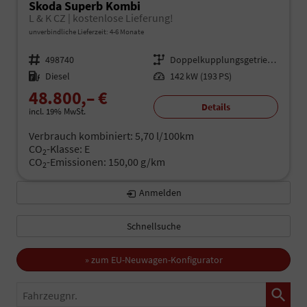
Skoda Superb Kombi
L & K CZ | kostenlose Lieferung!
unverbindliche Lieferzeit: 4-6 Monate
Fahrzeugnr.
498740
Getriebe
Doppelkupplungsgetriebe (DSG)
Kraftstoff
Diesel
Leistung
142 kW (193 PS)
48.800,– €
Details
incl. 19% MwSt.
Verbrauch kombiniert:
5,70 l/100km
CO
-Klasse:
E
2
CO
-Emissionen:
150,00 g/km
2
Anmelden
Schnellsuche
» zum EU-Neuwagen-Konfigurator
Fahrzeugnr.