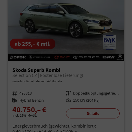
ab 255,– € mtl.
Skoda Superb Kombi
Selection CZ | kostenlose Lieferung!
unverbindliche Lieferzeit: 4-6 Monate
Fahrzeugnr.
498813
Getriebe
Doppelkupplungsgetriebe (DSG)
Kraftstoff
Hybrid Benzin
Leistung
150 kW (204 PS)
40.750,– €
Details
incl. 19% MwSt.
Energieverbrauch (gewichtet, kombiniert):
0,40 l/100km + 16,40 kWh/100km