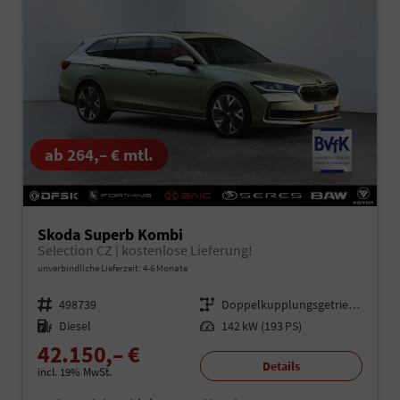
ab 264,– € mtl.
Skoda Superb Kombi
Selection CZ | kostenlose Lieferung!
unverbindliche Lieferzeit: 4-6 Monate
Fahrzeugnr.
498739
Getriebe
Doppelkupplungsgetriebe (DSG)
Kraftstoff
Diesel
Leistung
142 kW (193 PS)
42.150,– €
Details
incl. 19% MwSt.