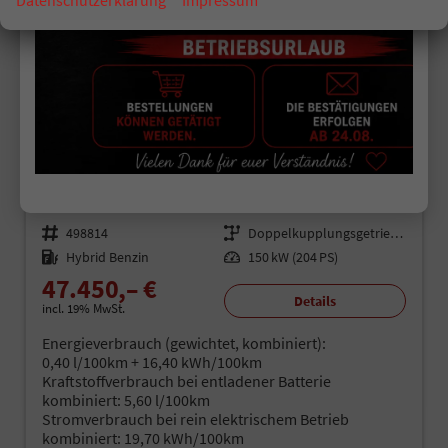
ab 297,– € mtl.
Skoda Superb Kombi
L & K CZ | kostenlose Lieferung!
unverbindliche Lieferzeit: 4-6 Monate
Fahrzeugnr.
498814
Getriebe
Doppelkupplungsgetriebe (DSG)
Kraftstoff
Hybrid Benzin
Leistung
150 kW (204 PS)
47.450,– €
Details
incl. 19% MwSt.
Energieverbrauch (gewichtet, kombiniert):
0,40 l/100km + 16,40 kWh/100km
Kraftstoffverbrauch bei entladener Batterie
kombiniert:
5,60 l/100km
Stromverbrauch bei rein elektrischem Betrieb
kombiniert:
19,70 kWh/100km